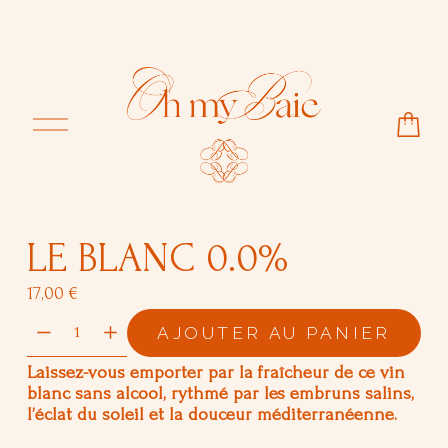
O
u
v
r
i
r
l
LE BLANC 0.0%
e
m
17,00 €
e
n
AJOUTER AU PANIER
u
Laissez-vous emporter par la fraîcheur de ce vin 
blanc sans alcool, rythmé par les embruns salins, 
l’éclat du soleil et la douceur méditerranéenne.